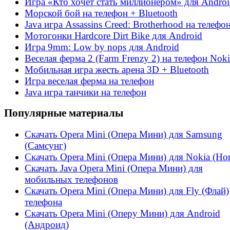
Игра «Кто хочет стать миллионером» для Andro
Морской бой на телефон + Bluetooth
Java игра Assassins Creed: Brotherhood на телефо
Мотогонки Hardcore Dirt Bike для Android
Игра 9mm: Low by nops для Android
Веселая ферма 2 (Farm Frenzy 2) на телефон Noki
Мобильная игра жесть арена 3D + Bluetooth
Игра веселая ферма на телефон
Java игра танчики на телефон
Популярные материалы
Скачать Opera Mini (Опера Мини) для Samsung
(Самсунг)
Скачать Opera Mini (Опера Мини) для Nokia (Но
Скачать Java Opera Mini (Опера Мини) для
мобильных телефонов
Скачать Opera Mini (Опера Мини) для Fly (Флай)
телефона
Скачать Opera Mini (Оперу Мини) для Android
(Андроид)