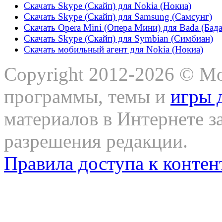
Скачать Skype (Скайп) для Nokia (Нокиа)
Скачать Skype (Скайп) для Samsung (Самсунг)
Скачать Opera Mini (Опера Мини) для Bada (Бада
Скачать Skype (Скайп) для Symbian (Симбиан)
Скачать мобильный агент для Nokia (Нокиа)
Copyright 2012-2026 © Mo
программы, темы и
игры 
материалов в Интернете з
разрешения редакции.
Правила доступа к контен