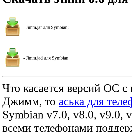
- Jimm.jar для Symbian;
- Jimm.jad для Symbian.
Что касается версий ОС с
Джимм, то
аська для теле
Symbian v7.0, v8.0, v9.0, v
всеми телефонами подде