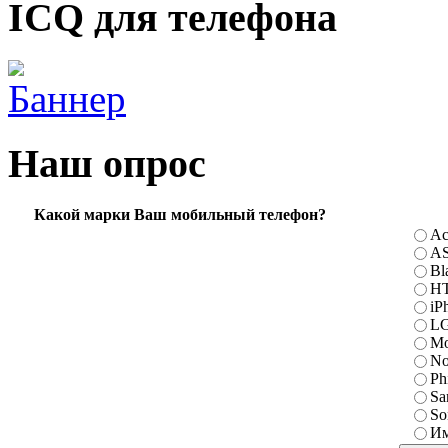
ICQ для телефона
Наш опрос
Какой марки Ваш мобильный телефон?
Ac
A
Bl
H
iP
L
Mo
No
Ph
Sa
So
Им