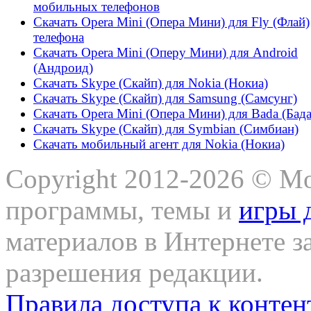
мобильных телефонов
Скачать Opera Mini (Опера Мини) для Fly (Флай)
телефона
Скачать Opera Mini (Оперу Мини) для Android
(Андроид)
Скачать Skype (Скайп) для Nokia (Нокиа)
Скачать Skype (Скайп) для Samsung (Самсунг)
Скачать Opera Mini (Опера Мини) для Bada (Бада
Скачать Skype (Скайп) для Symbian (Симбиан)
Скачать мобильный агент для Nokia (Нокиа)
Copyright 2012-2026 © Mo
программы, темы и
игры 
материалов в Интернете з
разрешения редакции.
Правила доступа к контен