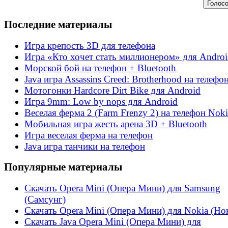
Последние материалы
Игра крепость 3D для телефона
Игра «Кто хочет стать миллионером» для Andro
Морской бой на телефон + Bluetooth
Java игра Assassins Creed: Brotherhood на телефо
Мотогонки Hardcore Dirt Bike для Android
Игра 9mm: Low by nops для Android
Веселая ферма 2 (Farm Frenzy 2) на телефон Noki
Мобильная игра жесть арена 3D + Bluetooth
Игра веселая ферма на телефон
Java игра танчики на телефон
Популярные материалы
Скачать Opera Mini (Опера Мини) для Samsung
(Самсунг)
Скачать Opera Mini (Опера Мини) для Nokia (Но
Скачать Java Opera Mini (Опера Мини) для