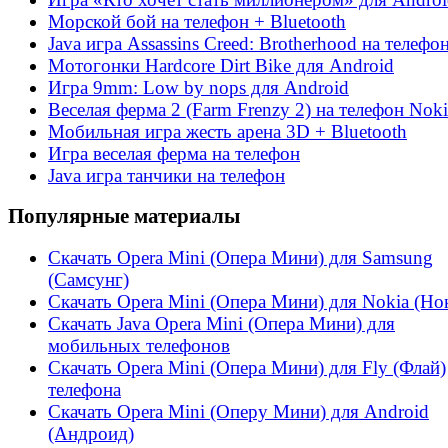
Морской бой на телефон + Bluetooth
Java игра Assassins Creed: Brotherhood на телефо
Мотогонки Hardcore Dirt Bike для Android
Игра 9mm: Low by nops для Android
Веселая ферма 2 (Farm Frenzy 2) на телефон Noki
Мобильная игра жесть арена 3D + Bluetooth
Игра веселая ферма на телефон
Java игра танчики на телефон
Популярные материалы
Скачать Opera Mini (Опера Мини) для Samsung
(Самсунг)
Скачать Opera Mini (Опера Мини) для Nokia (Но
Скачать Java Opera Mini (Опера Мини) для
мобильных телефонов
Скачать Opera Mini (Опера Мини) для Fly (Флай)
телефона
Скачать Opera Mini (Оперу Мини) для Android
(Андроид)