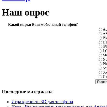
Наш опрос
Какой марки Ваш мобильный телефон?
Ac
A
Bl
H
iP
L
Mo
No
Ph
Sa
So
Им
Последние материалы
Игра крепость 3D для телефона
Игра «Кто хочет стать миллионером» для Andro