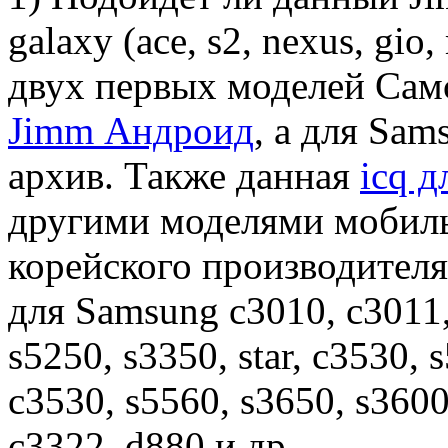
galaxy (ace, s2, nexus, gio
двух первых моделей Самс
Jimm Андроид
, а для Sam
архив. Также данная
icq д
другими моделями мобиль
корейского производителя
для Samsung c3010, c3011,
s5250, s3350, star, c3530, 
c3530, s5560, s3650, s3600
c3322, d880 и др.