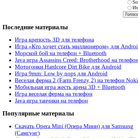
So
Им
Последние материалы
Игра крепость 3D для телефона
Игра «Кто хочет стать миллионером» для Andro
Морской бой на телефон + Bluetooth
Java игра Assassins Creed: Brotherhood на телефо
Мотогонки Hardcore Dirt Bike для Android
Игра 9mm: Low by nops для Android
Веселая ферма 2 (Farm Frenzy 2) на телефон Noki
Мобильная игра жесть арена 3D + Bluetooth
Игра веселая ферма на телефон
Java игра танчики на телефон
Популярные материалы
Скачать Opera Mini (Опера Мини) для Samsung
(Самсунг)