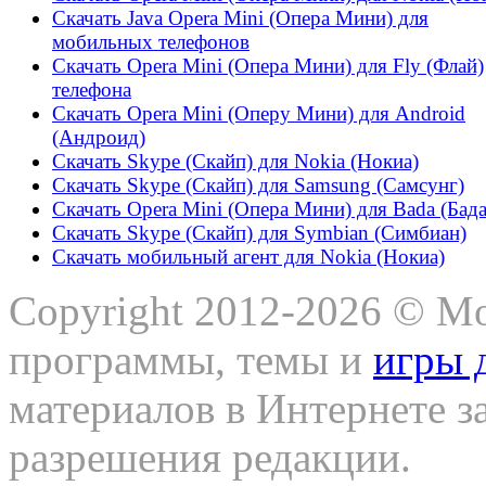
Скачать Java Opera Mini (Опера Мини) для
мобильных телефонов
Скачать Opera Mini (Опера Мини) для Fly (Флай)
телефона
Скачать Opera Mini (Оперу Мини) для Android
(Андроид)
Скачать Skype (Скайп) для Nokia (Нокиа)
Скачать Skype (Скайп) для Samsung (Самсунг)
Скачать Opera Mini (Опера Мини) для Bada (Бада
Скачать Skype (Скайп) для Symbian (Симбиан)
Скачать мобильный агент для Nokia (Нокиа)
Copyright 2012-2026 © Mo
программы, темы и
игры 
материалов в Интернете з
разрешения редакции.