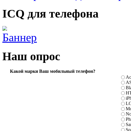
ICQ для телефона
Наш опрос
Какой марки Ваш мобильный телефон?
Ac
A
Bl
H
iP
L
Mo
No
Ph
Sa
So