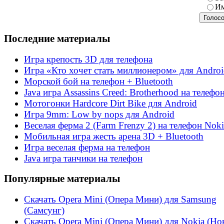
Им
Последние материалы
Игра крепость 3D для телефона
Игра «Кто хочет стать миллионером» для Andro
Морской бой на телефон + Bluetooth
Java игра Assassins Creed: Brotherhood на телефо
Мотогонки Hardcore Dirt Bike для Android
Игра 9mm: Low by nops для Android
Веселая ферма 2 (Farm Frenzy 2) на телефон Noki
Мобильная игра жесть арена 3D + Bluetooth
Игра веселая ферма на телефон
Java игра танчики на телефон
Популярные материалы
Скачать Opera Mini (Опера Мини) для Samsung
(Самсунг)
Скачать Opera Mini (Опера Мини) для Nokia (Но