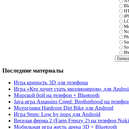
A
Bl
H
iP
L
Mo
No
Ph
Sa
So
Им
Последние материалы
Игра крепость 3D для телефона
Игра «Кто хочет стать миллионером» для Andro
Морской бой на телефон + Bluetooth
Java игра Assassins Creed: Brotherhood на телефо
Мотогонки Hardcore Dirt Bike для Android
Игра 9mm: Low by nops для Android
Веселая ферма 2 (Farm Frenzy 2) на телефон Noki
Мобильная игра жесть арена 3D + Bluetooth