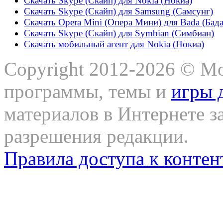
Скачать Skype (Скайп) для Nokia (Нокиа)
Скачать Skype (Скайп) для Samsung (Самсунг)
Скачать Opera Mini (Опера Мини) для Bada (Бада
Скачать Skype (Скайп) для Symbian (Симбиан)
Скачать мобильный агент для Nokia (Нокиа)
Copyright 2012-2026 © Mo
программы, темы и
игры 
материалов в Интернете з
разрешения редакции.
Правила доступа к контен