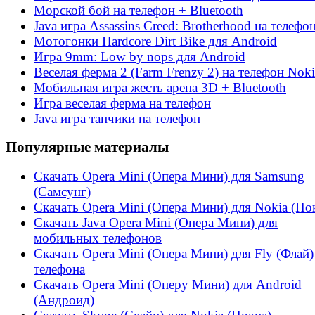
Морской бой на телефон + Bluetooth
Java игра Assassins Creed: Brotherhood на телефо
Мотогонки Hardcore Dirt Bike для Android
Игра 9mm: Low by nops для Android
Веселая ферма 2 (Farm Frenzy 2) на телефон Noki
Мобильная игра жесть арена 3D + Bluetooth
Игра веселая ферма на телефон
Java игра танчики на телефон
Популярные материалы
Скачать Opera Mini (Опера Мини) для Samsung
(Самсунг)
Скачать Opera Mini (Опера Мини) для Nokia (Но
Скачать Java Opera Mini (Опера Мини) для
мобильных телефонов
Скачать Opera Mini (Опера Мини) для Fly (Флай)
телефона
Скачать Opera Mini (Оперу Мини) для Android
(Андроид)