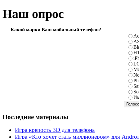
Наш опрос
Какой марки Ваш мобильный телефон?
Ac
A
Bl
H
iP
L
Mo
No
Ph
Sa
So
Им
Последние материалы
Игра крепость 3D для телефона
Игра «Кто хочет стать миллионером» для Andro