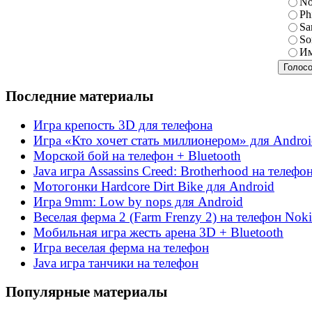
No
Ph
Sa
So
Им
Последние материалы
Игра крепость 3D для телефона
Игра «Кто хочет стать миллионером» для Andro
Морской бой на телефон + Bluetooth
Java игра Assassins Creed: Brotherhood на телефо
Мотогонки Hardcore Dirt Bike для Android
Игра 9mm: Low by nops для Android
Веселая ферма 2 (Farm Frenzy 2) на телефон Noki
Мобильная игра жесть арена 3D + Bluetooth
Игра веселая ферма на телефон
Java игра танчики на телефон
Популярные материалы